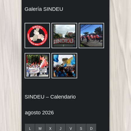
Galería SINDEU
SINDEU – Calendario
agosto 2026
L
M
X
J
V
S
D