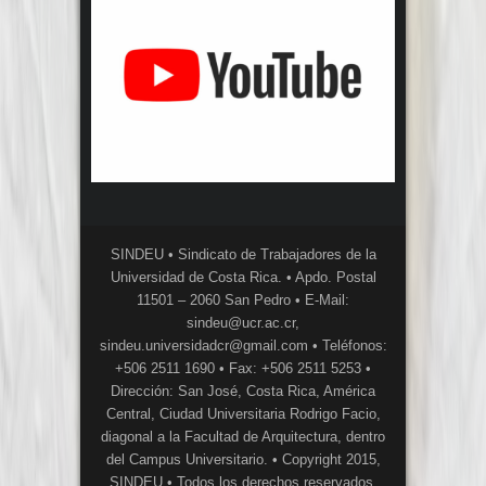
SINDEU • Sindicato de Trabajadores de la
Universidad de Costa Rica. • Apdo. Postal
11501 – 2060 San Pedro • E-Mail:
sindeu@ucr.ac.cr,
sindeu.universidadcr@gmail.com • Teléfonos:
+506 2511 1690 • Fax: +506 2511 5253 •
Dirección: San José, Costa Rica, América
Central, Ciudad Universitaria Rodrigo Facio,
diagonal a la Facultad de Arquitectura, dentro
del Campus Universitario. • Copyright 2015,
SINDEU • Todos los derechos reservados,