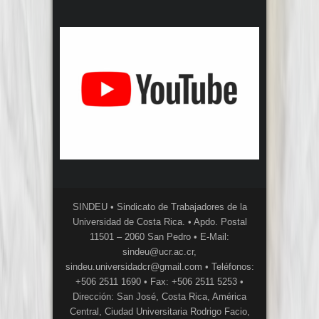
SINDEU • Sindicato de Trabajadores de la
Universidad de Costa Rica. • Apdo. Postal
11501 – 2060 San Pedro • E-Mail:
sindeu@ucr.ac.cr,
sindeu.universidadcr@gmail.com • Teléfonos:
+506 2511 1690 • Fax: +506 2511 5253 •
Dirección: San José, Costa Rica, América
Central, Ciudad Universitaria Rodrigo Facio,