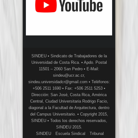
SINDEU • Sindicato de Trabajadores de la
Universidad de Costa Rica. • Apdo. Postal
11501 – 2060 San Pedro • E-Mail:
sindeu@ucr.ac.cr,
sindeu.universidadcr@gmail.com • Teléfonos:
+506 2511 1690 • Fax: +506 2511 5253 •
Dirección: San José, Costa Rica, América
Central, Ciudad Universitaria Rodrigo Facio,
diagonal a la Facultad de Arquitectura, dentro
del Campus Universitario. • Copyright 2015,
SINDEU • Todos los derechos reservados,
SINDEU 2015.
SINDEU
Escuela Sindical
Tribunal