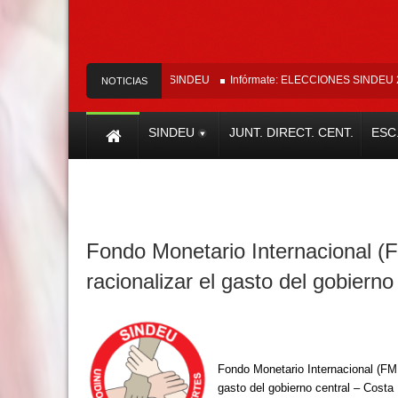
Unidos somos más y más fuertes.
icado Oficial Tribunal del SINDEU
Infórmate: ELECCIONES SINDEU 2026 – 
NOTICIAS
SINDEU
JUNT. DIRECT. CENT.
ESC
Fondo Monetario Internacional (
racionalizar el gasto del gobierno
Fondo Monetario Internacional (FMI
gasto del gobierno central – Costa 