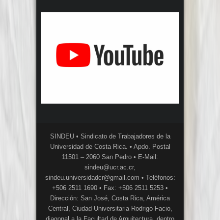
SINDEU • Sindicato de Trabajadores de la
Universidad de Costa Rica. • Apdo. Postal
11501 – 2060 San Pedro • E-Mail:
sindeu@ucr.ac.cr,
sindeu.universidadcr@gmail.com • Teléfonos:
+506 2511 1690 • Fax: +506 2511 5253 •
Dirección: San José, Costa Rica, América
Central, Ciudad Universitaria Rodrigo Facio,
diagonal a la Facultad de Arquitectura, dentro