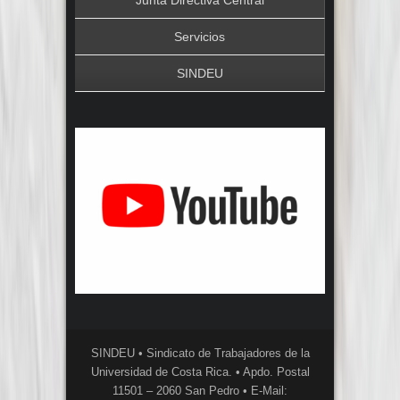
Servicios
SINDEU
SINDEU • Sindicato de Trabajadores de la
Universidad de Costa Rica. • Apdo. Postal
11501 – 2060 San Pedro • E-Mail: