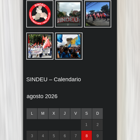
SINDEU – Calendario
agosto 2026
L
M
X
J
V
S
D
1
2
3
4
5
6
7
8
9